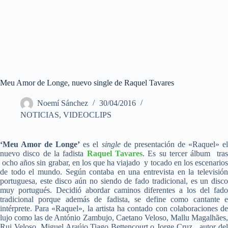
Meu Amor de Longe, nuevo single de Raquel Tavares
Noemí Sánchez
30/04/2016
NOTICIAS
,
VIDEOCLIPS
‘Meu Amor de Longe’
es el
single
de presentación de «Raquel» e
nuevo disco de la fadista
Raquel Tavares
. Es su tercer álbum tra
ocho años sin grabar, en los que ha viajado y tocado en los escenarios
de todo el mundo. Según contaba en una entrevista en la televisión
portuguesa, este disco aún no siendo de fado tradicional, es un disco
muy portugués. Decidió abordar caminos diferentes a los del fado
tradicional porque además de fadista, se define como cantante e
intérprete. Para «Raquel», la artista ha contado con colaboraciones de
lujo como las de António Zambujo, Caetano Veloso, Mallu Magalhães,
Rui Veloso, Miguel Araújo,Tiago Bettencourt o Jorge Cruz , autor del