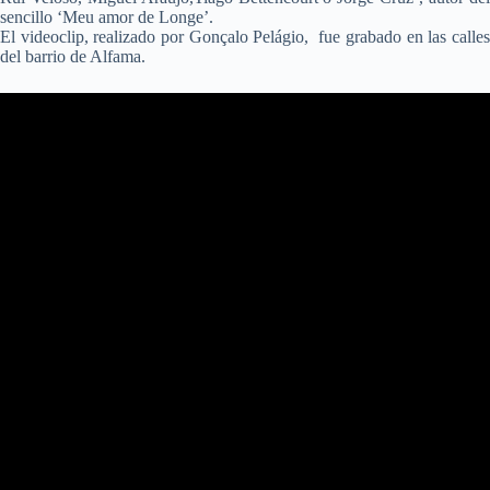
sencillo ‘Meu amor de Longe’.
El videoclip, realizado por Gonçalo Pelágio, fue grabado en las calles
del barrio de Alfama.