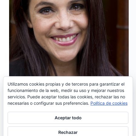
Utilizamos cookies propias y de terceros para garantizar el
funcionamiento de la web, medir su uso y mejorar nuestros
Carla Pires lleva más de 15 años como cantante y
servicios. Puede aceptar todas las cookies, rechazar las no
actriz, cosechando éxitos en ambas áreas. No sólo
necesarias o configurar sus preferencias.
Política de cookies
triunfa en Portugal, sino que ha pisado los
escenarios más prestigiosos del mundo. Este
miércoles presenta su nuevo álbum, «Aqui» en la
Aceptar todo
sala Galileo…
Noemí Sánchez
25/10/2016
Rechazar