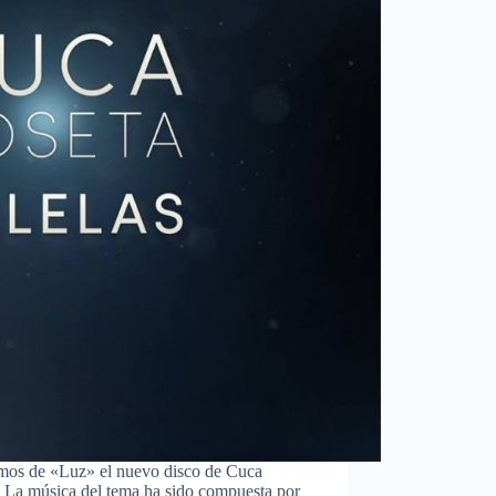
emos de «Luz» el nuevo disco de Cuca
 La música del tema ha sido compuesta por