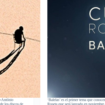
 «António
‘Balelas’ es el primer tema que conoc
de los discos de
Roseta que será lanzado en noviembre.