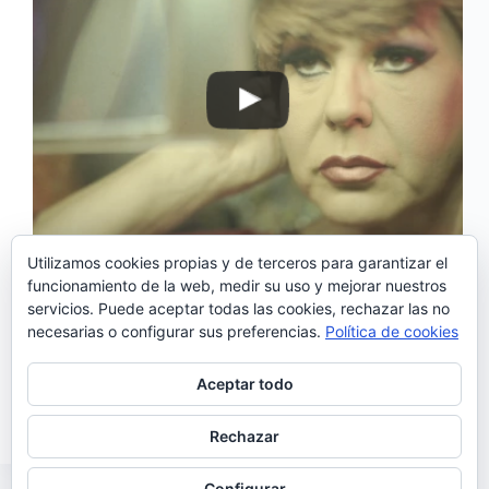
Utilizamos cookies propias y de terceros para garantizar el
funcionamiento de la web, medir su uso y mejorar nuestros
servicios. Puede aceptar todas las cookies, rechazar las no
‘Labirinto ou não foi nada’ es el primer sencillo que
necesarias o configurar sus preferencias.
Política de cookies
la fadista Gisela João, ha dado ha conocer de su
nuevo álbum «Nua» que ha salido hoy a la venta.
Tres años después de su brillante álbum de estreno
Aceptar todo
«Gisela…
Noemí Sánchez
11/11/2016
Rechazar
Configurar