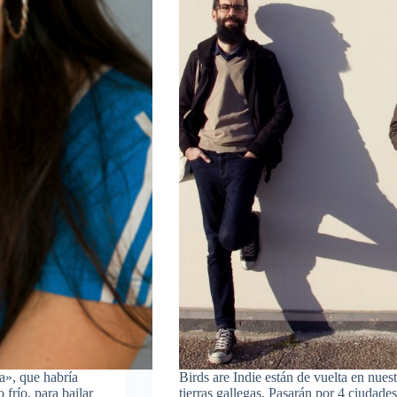
a», que habría
Birds are Indie están de vuelta en nues
 frío, para bailar
tierras gallegas. Pasarán por 4 ciudade