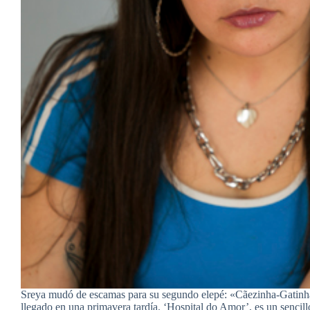
Sreya mudó de escamas para su segundo elepé: «Cãezinha-Gatinh
llegado en una primavera tardía. ‘Hospital do Amor’, es un sencillo