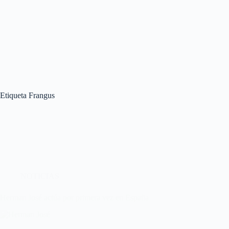
Etiqueta
Frangus
NOTICIAS
Herman José actúa por primera vez en España