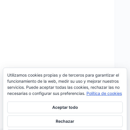
Utilizamos cookies propias y de terceros para garantizar el
funcionamiento de la web, medir su uso y mejorar nuestros
servicios. Puede aceptar todas las cookies, rechazar las no
Cristina Clara presenta ‘Flor Amorosa’, la segunda
necesarias o configurar sus preferencias.
Política de cookies
canción de su álbum de debut que saldrá a la venta
en septiembre. Este single, ahora revisitado por
Cristina, fue grabado como el primer choro de la
Aceptar todo
Historia, originario del siglo XIX, y…
Noemí Sánchez
31/07/2021
Rechazar