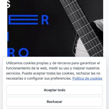
Utilizamos cookies propias y de terceros para garantizar el
funcionamiento de la web, medir su uso y mejorar nuestros
«Guerreiro» es el segundo trabajo del cantante luso-
servicios. Puede aceptar todas las cookies, rechazar las no
brasileño Ivo Dias. Es un álbum que intenta conectar
necesarias o configurar sus preferencias.
Política de cookies
lo clásico con lo contemporáneo, pasado y presente.
Este álbum fusiona diferentes géneros musicales
propios de culturas lusófonas como el fado, la
Aceptar todo
bossanova y la morna. En…
Noemí Sánchez
06/12/2018
Rechazar