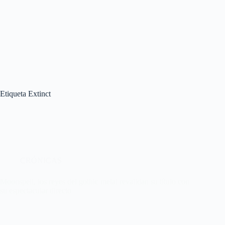
Etiqueta
Extinct
CRÓNICAS
Moonspell, los reyes del gothic metal revalidan su título con
su espectacular directo