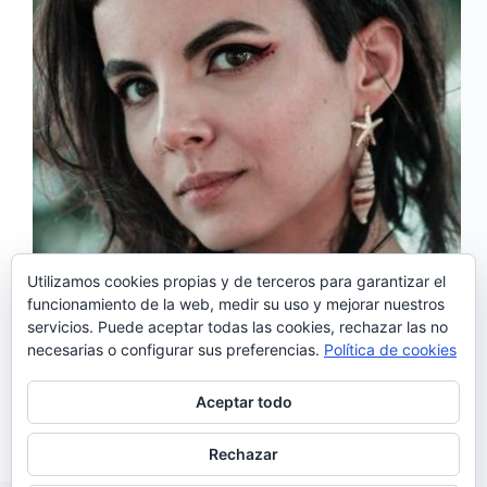
Utilizamos cookies propias y de terceros para garantizar el
funcionamiento de la web, medir su uso y mejorar nuestros
servicios. Puede aceptar todas las cookies, rechazar las no
«Entretanto» es el primer trabajo de la fadista Marta
necesarias o configurar sus preferencias.
Política de cookies
Rosa, un epé breve pero que en tan solo tres temas,
dos de ellos de su autoría, la joven artista portuguesa
nos deja una muestra clara de su talento natural
Aceptar todo
para…
Noemí Sánchez
09/10/2020
Rechazar