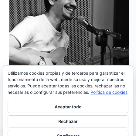
Utilizamos cookies propias y de terceros para garantizar el
funcionamiento de la web, medir su uso y mejorar nuestros
servicios. Puede aceptar todas las cookies, rechazar las no
El pasado viernes, la Sala Siroco acogía el primer
necesarias o configurar sus preferencias.
Política de cookies
concierto de Captain Boy en la capital. El portugués
había pasado por varias ciudades españolas y
teníamos ya muchas ganas de que llegara a Madrid.
Aceptar todo
Por supuesto, no nos decepcionó. La noche…
Noemí Sánchez
11/02/2018
Rechazar
Configurar