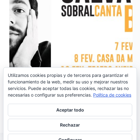
Utilizamos cookies propias y de terceros para garantizar el
funcionamiento de la web, medir su uso y mejorar nuestros
servicios. Puede aceptar todas las cookies, rechazar las no
Salvador Sobral ha demostrado varias veces que es
necesarias o configurar sus preferencias.
Política de cookies
un culo inquieto. Según acaba de empezar una
aventura musical, ya está maquinando la siguiente y
esto, para los que admiramos su versatilidad y su
Aceptar todo
enorme talento, es siempre un motivo de…
Noemí Sánchez
27/11/2019
Rechazar
Configurar