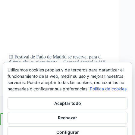
El Festival de Fado de Madrid se reserva, para el
último día, su plato fuerte… Camané cerrará la VII
edición del festival dedicado a la canción tradicional
Utilizamos cookies propias y de terceros para garantizar el
portuguesa, dentro de la que Carlos Manuel
funcionamiento de la web, medir su uso y mejorar nuestros
Moutinho se ha ganado un lugar…
servicios. Puede aceptar todas las cookies, rechazar las no
Juan Barrero
07/06/2017
necesarias o configurar sus preferencias.
Política de cookies
Aceptar todo
Rechazar
ANTERIOR
SIGUIENTE
Configurar