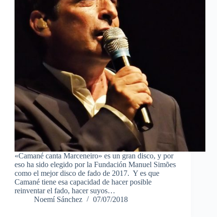
«Camané canta Marceneiro» es un gran disco, y por
eso ha sido elegido por la Fundación Manuel Simões
como el mejor disco de fado de 2017. Y es que
Camané tiene esa capacidad de hacer posible
reinventar el fado, hacer suyos…
Noemí Sánchez
07/07/2018