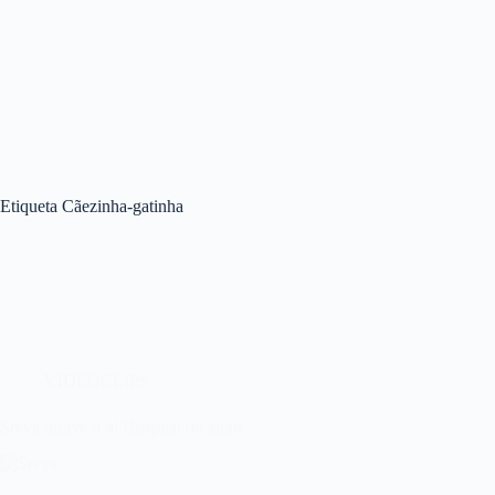
Etiqueta
Cãezinha-gatinha
VIDEOCLIPS
Sreya quiere ir al Hospital do amor