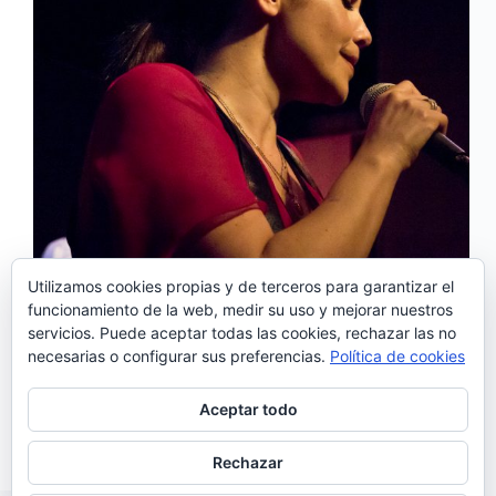
Utilizamos cookies propias y de terceros para garantizar el
funcionamiento de la web, medir su uso y mejorar nuestros
servicios. Puede aceptar todas las cookies, rechazar las no
La mítica sala Galileo Galilei de Madrid, recibió
necesarias o configurar sus preferencias.
Política de cookies
anoche a la fadista Carla Pires que vino a la capital a
presentar los temas de su último disco: «Aqui» .
Junto a los temas de este magnífico álbum, sonaron
Aceptar todo
otros de…
Noemí Sánchez
27/10/2016
Rechazar