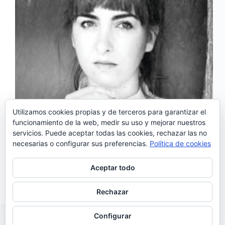
Utilizamos cookies propias y de terceros para garantizar el
funcionamiento de la web, medir su uso y mejorar nuestros
servicios. Puede aceptar todas las cookies, rechazar las no
necesarias o configurar sus preferencias.
Política de cookies
Con un EP y tres LPs publicados, Márcia ya
está consolidada como una de las mejores artistas
dentro de la música portuguesa. Foto: David
Aceptar todo
Fonseca Algo…
Noemí Sánchez
16/12/2015
Rechazar
Configurar