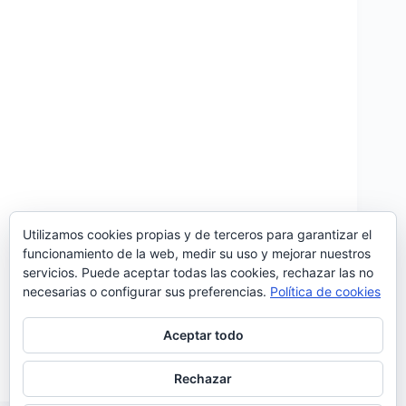
Utilizamos cookies propias y de terceros para garantizar el
funcionamiento de la web, medir su uso y mejorar nuestros
servicios. Puede aceptar todas las cookies, rechazar las no
‘between:lights’ es el nuevo tema de St. James Park.
necesarias o configurar sus preferencias.
Política de cookies
16 minutos de música que nos llevan de la mano por
un intenso y oscuro viaje por nuestros propios
abismos emocionales. Una travesía sonora que
Aceptar todo
aunque se torne a veces melancólica…
Noemí Sánchez
22/07/2020
Rechazar