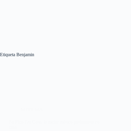
Etiqueta
Benjamin
NOTICIAS
Eu Fico Em Casa, la mejor música portuguesa en
casa