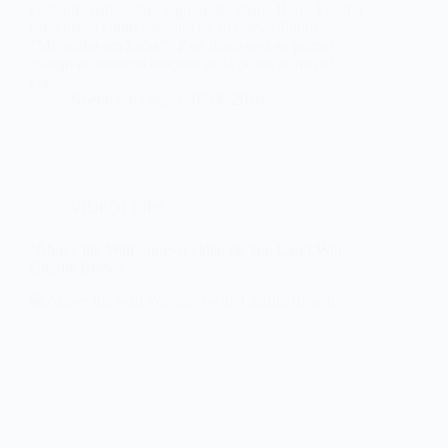
cantante, realizadora y guionista Joana Barra Vaz, ha
presentado como adelanto de su nuevo álbum
“Mergulho em Loba”. Este disco será su primer
trabajo en solitario después de la publicación del
epé…
Noemí Sánchez
05/09/2016
VIDEOCLIPS
‘Above the Wall’, nuevo vídeo de You Can’t Win,
Charlie Brown