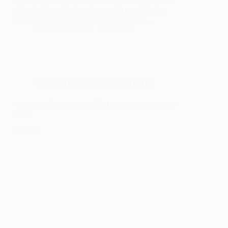
agencias, en un movimiento cultural solidario sin
precedentes en Portugal, apoyado por todos los
medios de comunicación, famosos y toda…
Noemí Sánchez
16/03/2020
COLABORACIONES
,
NOTICIAS
«1986» el álbum que unió a Benjamim y Barnaby
Keen