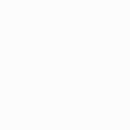
El portugués Luís Nunes, conocido artísticamente
como Benjamim y antes conocido también como
Walter Benjamim, ha grabado junto al músico
británico Barnaby Keen el magnífico disco «1986».
El álbum conjunto está formado por 8 canciones
escritas y cantadas por ambos artistas: mientras…
Noemí Sánchez
15/08/2017
NOTICIAS
,
VIDEOCLIPS