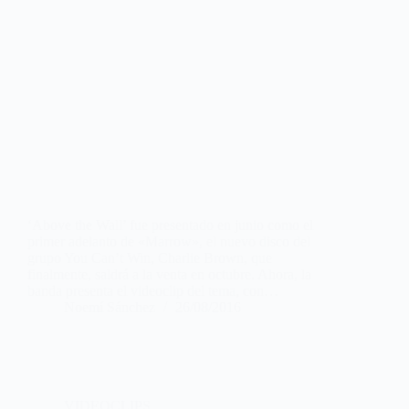
‘Above the Wall’ fue presentado en junio como el
primer adelanto de «Marrow», el nuevo disco del
grupo You Can’t Win, Charlie Brown, que
finalmente, saldrá a la venta en octubre. Ahora, la
banda presenta el videoclip del tema, con…
Noemí Sánchez
26/08/2016
VIDEOCLIPS