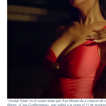
‘Arraial Triste’ es el cuarto tema que Ana Moura da a conocer de
álbum, «Casa Guilhermina», que saldrá a la venta el 11 de noviem