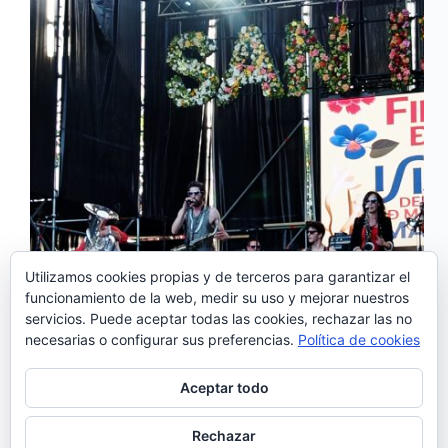
Utilizamos cookies propias y de terceros para garantizar el
funcionamiento de la web, medir su uso y mejorar nuestros
El 15 de mayo las Fiestas de San Isidro de
servicios. Puede aceptar todas las cookies, rechazar las no
Madrid acogían la actuación de la banda Kumpania
necesarias o configurar sus preferencias.
Política de cookies
Algazarra. Los portugueses fueron los anfitriones de
lujo de una gran fiesta en la capital. La banda
formada por Gil Gonçalves ( Tuba y
Aceptar todo
trombón), Helder Silva, (Percusión,…
Noemí Sánchez
19/05/2019
Rechazar