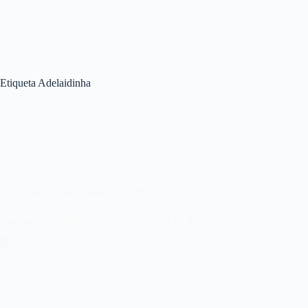
Etiqueta
Adelaidinha
NOTICIAS
,
VIDEOCLIPS
Adelaidinha, avanza el disco de estreno de Sara Vidal