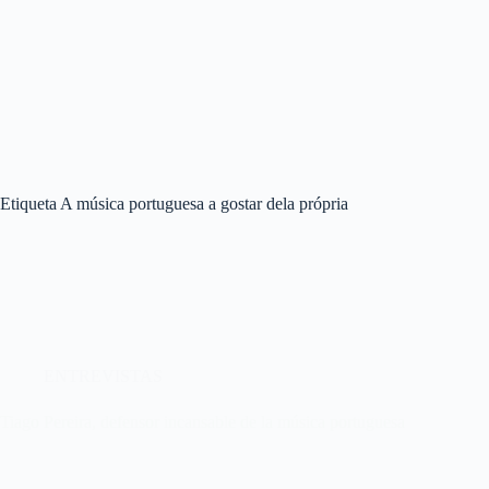
Etiqueta
A música portuguesa a gostar dela própria
ENTREVISTAS
Tiago Pereira, defensor incansable de la música portuguesa