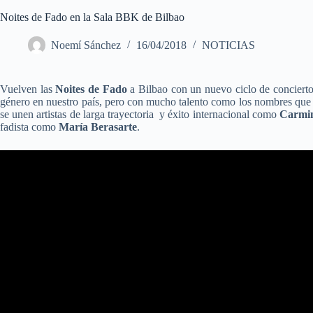
Noites de Fado en la Sala BBK de Bilbao
Noemí Sánchez
16/04/2018
NOTICIAS
Vuelven las
Noites de Fado
a Bilbao con un nuevo ciclo de concierto
género en nuestro país, pero con mucho talento como los nombres que 
se unen artistas de larga trayectoria y éxito internacional como
Carmi
fadista como
María Berasarte
.