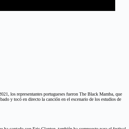
n 2021, los representantes portugueses fueron The Black Mamba, que
ábado y tocó en directo la canción en el escenario de los estudios de
ue ha cantado con Eric Clapton, también ha compuesto para el festival