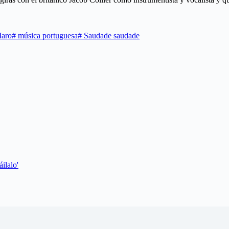
aro
#
música portuguesa
#
Saudade saudade
ilalo'