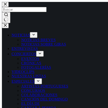
Saltar
al
contenido
Sin
resultados
NOTICIAS
NOTICIAS BREVES
NOTICIAS SOBRE GIRAS
ENTREVISTAS
CONCIERTOS
EVENTOS
CRÓNICAS
FOTOGALERÍAS
VIDEOCLIPS
NUESTRAS LISTAS
ESPECIALES
ARTISTAS PORTUGUESES
CONCURSOS
COLABORACIONES
CANCIÓN DEL DOMINGO
EL DÍA DE
CANTAR A PESSOA