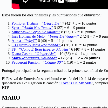
Estos fueron los diez finalistas y las puntuaciones que obtuvieron:
Pongo & Tristany –
“Dégrá.Dê”
7 (42) + 3 = 10 puntos
Syro –
“Ainda Nos Temos”
3 (27) + 6 = 9 puntos
Milhanas –
“Corpo De Mulher”
8 (52) + 2 = 10 puntos
Inês Homem de Melo –
“Fome De Viagem”
2 (24) + 7 = 9 pun
Aurea –
“Why?”
6 (40) + 5 = 11 puntos
Os Quatro & Meia –
“Amanhã”
4 (36) + 10 = 14 puntos
FF –
“Como É Bom Esperar Alguém”
6 (40) + 8 = 14 puntos
Diana Castro –
“Ginger Ale”
– 10 (53) + 4 = 14 puntos
Maro –
“Saudade, Saudade”
– 12 (73) + 12 = 24 puntos
Pepperoni Passion –
“Código 30”
1 (19) + 1 = 2 puntos
Portugal participará en la segunda mitad de la primera semifinal de 
El Festival de Eurovisión se celebrará este año del 10 al 14 de mayo
quedaron en 12º lugar con la canción
‘Love is On My Side’
, compuest
RTP.
MARO
Cantautora formada en el Berklee College of Music, que ha realizado g