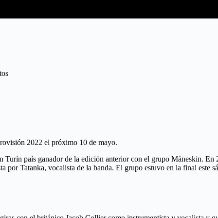
tos
Eurovisión 2022 el próximo 10 de mayo.
 en Turín país ganador de la edición anterior con el grupo Måneskin. E
a por Tatanka, vocalista de la banda. El grupo estuvo en la final este s
iras con el británico Jacob Collier como instrumentista y vocalista y q