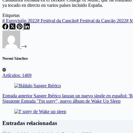
ya tocado en directo en varios países incluido España.
Etiquetas
#
Eurovisión 2022
#
Festival da Canção
#
Festival da Canção 2022
#
M
Noemí Sánchez
Artículos: 1469
Entrada
anterior
Sangre Ibérico lanzan un nuevo single en español: 'Bá
Siguiente
Entrada
"I'm sorry", nuevo álbum de Wake Up Sleep
Entradas relacionadas