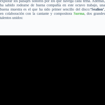
explorar los paisajes sonoros por los que navega cada tema. Además,
ha sabido rodearse de buena compañía en este octavo trabajo, una
buena muestra es el que ha sido primer sencillo del disco:
‘Sealion’
,
en colaboración con la cantante y compositora
Surma
, dos grande
talentos unidos: