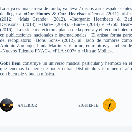
La suya es una carrera de fondo, ya lleva 7 discos a sus espaldas antes
de llegar a
«Our Homes & Our Hearts»:
«
Demo» (2011), «LP»
(2012), «Mais Grande» (2012), «Inorganic Heartbeats & Bad
Decisions» (2013), «Dare» (2014), «Bare» (2014) e «
Gobi
Bear»
(2016).
.. Los siete merecieron aplauso de la prensa y el reconocimiento
en publicaciones nacionales e internacionales. El artista forma parte
del recopilatorio «
Bons Sons» (2012), al lado de nombres com
António Zambujo, Linda Martini y Vitorino, entre otros y también de
«Nuevos Talentos FNAC», «PLA : 007» o «Um ao Molhe».
Gobi Bear
construye un universo musical particular y hermoso en e
que tenemos la suerte de poder entrar. Disfrútenlo y terminen el año
con buen pie y buena música.
ANTERIOR
SIGUIENTE