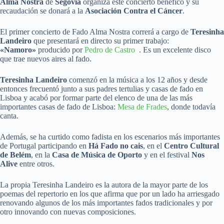
Alma Nostra
de
Segovia
organiza este concierto benéfico y su
recaudación se donará a la
Asociación Contra el Cáncer
.
El primer concierto de Fado Alma Nostra correrá a cargo de
Teresinha
Landeiro
que presentará en directo su primer trabajo:
«Namoro»
producido por
Pedro de Castro
. Es un excelente disco
que trae nuevos aires al fado.
Teresinha Landeiro
comenzó en la música a los 12 años y desde
entonces frecuentó junto a sus padres tertulias y casas de fado en
Lisboa y acabó por formar parte del elenco de una de las más
importantes casas de fado de Lisboa:
Mesa de Frades
, donde todavía
canta.
Además, se ha curtido como fadista en los escenarios más importantes
de Portugal participando en
Há Fado no cais
, en el
Centro Cultural
de Belém
, en la
Casa de Música de Oporto
y en el festival
Nos
Alive
entre otros.
La propia Teresinha Landeiro es la autora de la mayor parte de los
poemas del repertorio en los que afirma que por un lado ha arriesgado
renovando algunos de los más importantes fados tradicionales y por
otro innovando con nuevas composiciones.