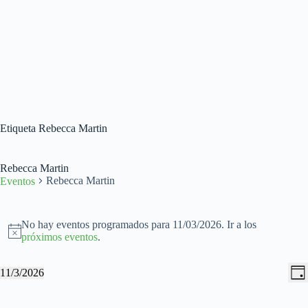
Etiqueta
Rebecca Martin
Rebecca Martin
Rebecca Martin
Eventos
Eventos
en
No hay eventos programados para 11/03/2026. Ir a los
11/03/2026
A
próximos eventos
.
v
i
N
N
11/3/2026
s
D
a
a
S
o
í
v
v
e
a
e
e
l