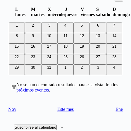
de
Selecciona
de
la
vista
Calendario
L
M
X
J
V
S
D
vistas
fecha.
de
lunes
martes
miércoles
jueves
viernes
sábado
domingo
de
Even
Eventos
0
0
0
0
0
0
0
1
2
3
4
5
6
7
eventos
eventos
eventos
eventos
eventos
eventos
eventos
0
0
0
0
0
0
0
8
9
10
11
12
13
14
eventos
eventos
eventos
eventos
eventos
eventos
eventos
0
0
0
0
0
0
0
15
16
17
18
19
20
21
eventos
eventos
eventos
eventos
eventos
eventos
eventos
0
0
0
0
0
0
0
22
23
24
25
26
27
28
eventos
eventos
eventos
eventos
eventos
eventos
eventos
0
0
0
0
0
0
0
29
30
31
1
2
3
4
eventos
eventos
eventos
eventos
eventos
eventos
eventos
No se han encontrado resultados para esta vista. Ir a los
Aviso
próximos eventos
.
Nov
Este mes
Ene
Suscribirse al calendario