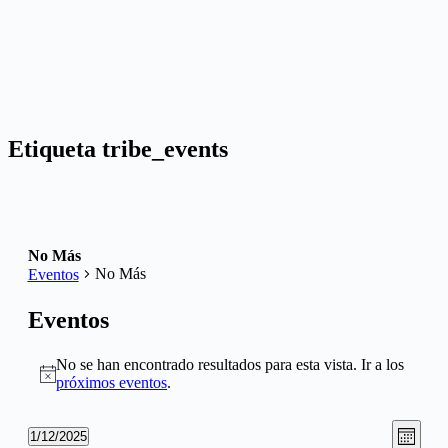
Etiqueta
tribe_events
No Más
No Más
Eventos
Eventos
No se han encontrado resultados para esta vista. Ir a los
Aviso
próximos eventos
.
Nave
Nave
1/12/2025
Mes