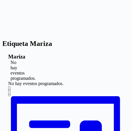
Etiqueta
Mariza
Mariza
No
hay
eventos
programados.
No hay eventos programados.
Navegación
Navegación
Lista
de
de
vistas
vistas
de
Evento