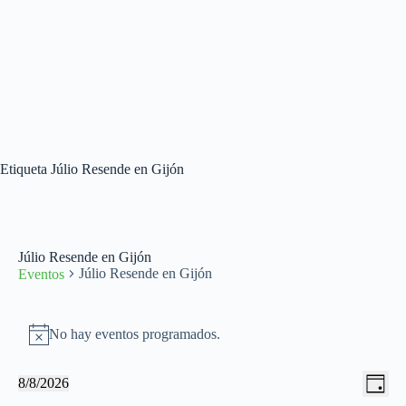
Etiqueta
Júlio Resende en Gijón
Júlio Resende en Gijón
Júlio Resende en Gijón
Eventos
Eventos
en
No hay eventos programados.
A
08/08/2026
v
i
N
N
8/8/2026
s
D
a
a
S
o