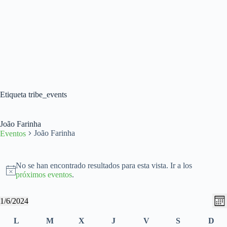
Etiqueta
tribe_events
João Farinha
João Farinha
Eventos
Eventos
No se han encontrado resultados para esta vista. Ir a los
A
próximos eventos
.
v
i
N
N
1/6/2024
s
M
a
a
S
o
e
v
v
e
C
L
M
X
J
jueves
V
S
sábado
D
s
e
e
l