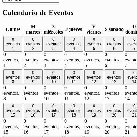
Calendario de Eventos
M
X
V
D
L
lunes
J
jueves
S
sábado
martes
miércoles
viernes
domi
0
0
0
0
0
0
0
eventos
eventos
eventos
eventos
eventos
eventos
even
1
2
3
4
5
6
7
0
0
0
0
0
0
0
eventos,
eventos,
eventos,
eventos,
eventos,
eventos,
evento
1
2
3
4
5
6
7
0
0
0
0
0
0
0
eventos
eventos
eventos
eventos
eventos
eventos
even
8
9
10
11
12
13
14
0
0
0
0
0
0
0
eventos,
eventos,
eventos,
eventos,
eventos,
eventos,
evento
8
9
10
11
12
13
14
0
0
0
0
0
0
0
eventos
eventos
eventos
eventos
eventos
eventos
even
15
16
17
18
19
20
21
0
0
0
0
0
0
0
eventos,
eventos,
eventos,
eventos,
eventos,
eventos,
evento
15
16
17
18
19
20
21