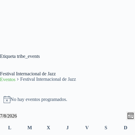
Etiqueta
tribe_events
Festival Internacional de Jazz
Festival Internacional de Jazz
Eventos
Eventos
No hay eventos programados.
A
v
i
N
N
7/8/2026
s
M
a
a
S
o
e
v
v
e
C
L
M
X
J
jueves
V
S
sábado
D
s
e
e
l
a
lunes
martes
miércoles
viernes
dom