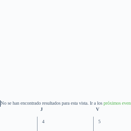
No se han encontrado resultados para esta vista. Ir a los
próximos even
A
les
J
jueves
V
viernes
v
i
s
0
0
4
5
o
e
e