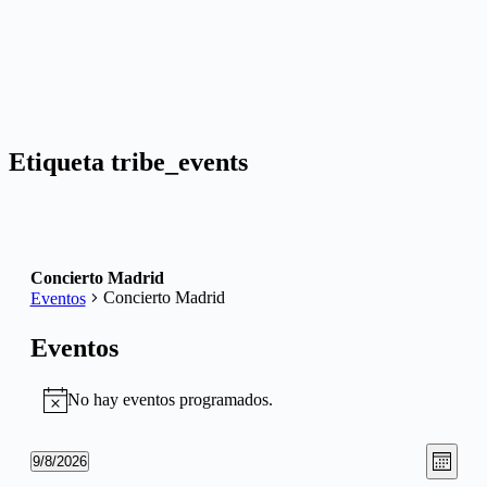
Etiqueta
tribe_events
Concierto Madrid
Concierto Madrid
Eventos
Eventos
No hay eventos programados.
Aviso
Nave
Nave
9/8/2026
Mes
de
Selecciona
de