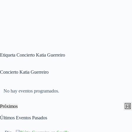
Etiqueta
Concierto Katia Guerreiro
Concierto Katia Guerreiro
No hay eventos programados.
N
N
Próximos
L
a
a
S
i
v
v
e
Últimos Eventos Pasados
s
e
e
l
t
g
g
e
a
a
a
c