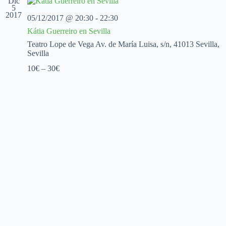
Dic
c
c
c
5
2017
i
i
i
05/12/2017 @ 20:30
-
22:30
o
ó
ó
Kátia Guerreiro en Sevilla
n
n
n
a
d
d
Teatro Lope de Vega
Av. de María Luisa, s/n, 41013 Sevilla,
l
e
e
Sevilla
a
v
v
f
10€ – 30€
i
i
e
s
s
c
t
t
h
a
a
a
s
s
.
d
e
E
v
e
n
t
o