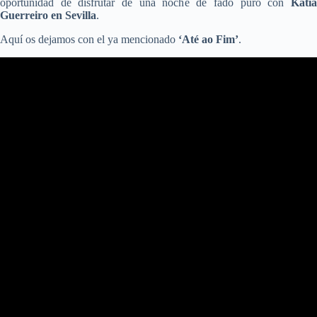
oportunidad de disfrutar de una noche de fado puro con
Kátia
Guerreiro en Sevilla
.
Aquí os dejamos con el ya mencionado
‘Até ao Fim’
.