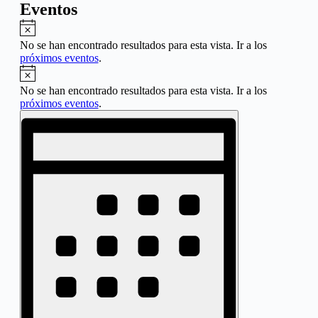
Eventos
Aviso
No se han encontrado resultados para esta vista. Ir a los
próximos eventos
.
Aviso
No se han encontrado resultados para esta vista. Ir a los
próximos eventos
.
Navegación
Navegación
de
de
vistas
vistas
de
Evento