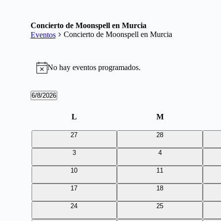
Concierto de Moonspell en Murcia
Concierto de Moonspell en Murcia
Eventos
Eventos
No hay eventos programados.
Aviso
6/8/2026
Selecciona
la
Calendario
L
lunes
M
martes
fecha.
de
0
0
27
28
Eventos
eventos
eventos
0
0
3
4
eventos
eventos
0
0
10
11
eventos
eventos
0
0
17
18
eventos
eventos
0
0
24
25
eventos
eventos