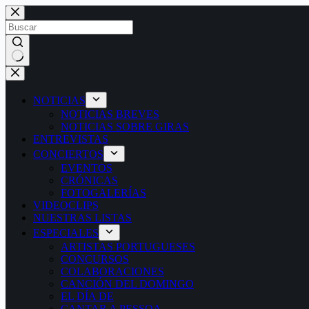
Saltar
al
contenido
Sin
resultados
NOTICIAS
NOTICIAS BREVES
NOTICIAS SOBRE GIRAS
ENTREVISTAS
CONCIERTOS
EVENTOS
CRÓNICAS
FOTOGALERÍAS
VIDEOCLIPS
NUESTRAS LISTAS
ESPECIALES
ARTISTAS PORTUGUESES
CONCURSOS
COLABORACIONES
CANCIÓN DEL DOMINGO
EL DÍA DE
CANTAR A PESSOA