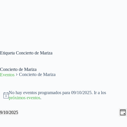
Etiqueta
Concierto de Mariza
Concierto de Mariza
Concierto de Mariza
Eventos
Eventos
en
No hay eventos programados para 09/10/2025. Ir a los
09/10/2025
A
próximos eventos
.
v
i
N
N
9/10/2025
s
D
a
a
S
o
í
v
v
e
a
e
e
l