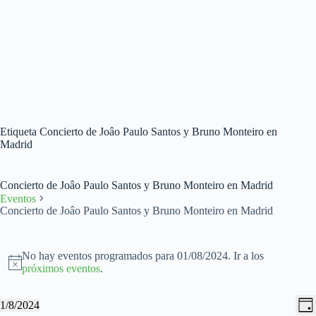
Etiqueta
Concierto de Joâo Paulo Santos y Bruno Monteiro en
Madrid
Concierto de Joâo Paulo Santos y Bruno Monteiro en Madrid
Eventos
Concierto de Joâo Paulo Santos y Bruno Monteiro en Madrid
Eventos
en
No hay eventos programados para 01/08/2024. Ir a los
01/08/2024
A
próximos eventos
.
v
i
N
N
1/8/2024
s
D
a
a