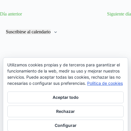
S
o
í
v
v
e
a
e
e
l
Día anterior
Siguiente día
g
g
e
a
a
c
c
c
c
i
i
i
Suscribirse al calendario
o
ó
ó
n
n
n
a
d
d
l
e
e
a
v
v
f
i
i
Utilizamos cookies propias y de terceros para garantizar el
e
s
s
c
funcionamiento de la web, medir su uso y mejorar nuestros
t
t
h
servicios. Puede aceptar todas las cookies, rechazar las no
a
a
a
s
s
necesarias o configurar sus preferencias.
Política de cookies
.
d
e
Aceptar todo
E
v
e
Rechazar
n
t
o
Configurar