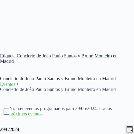
Etiqueta
Concierto de Joâo Paulo Santos y Bruno Monteiro en
Madrid
Concierto de Joâo Paulo Santos y Bruno Monteiro en Madrid
Eventos
Concierto de Joâo Paulo Santos y Bruno Monteiro en Madrid
Eventos
en
No hay eventos programados para 29/06/2024. Ir a los
29/06/2024
A
próximos eventos
.
v
i
N
N
29/6/2024
s
D
a
a