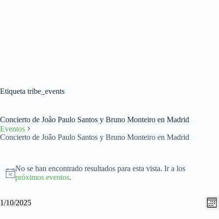
Etiqueta
tribe_events
Concierto de Joâo Paulo Santos y Bruno Monteiro en Madrid
Eventos
Concierto de Joâo Paulo Santos y Bruno Monteiro en Madrid
Eventos
No se han encontrado resultados para esta vista. Ir a los
A
próximos eventos
.
v
i
N
N
1/10/2025
s
M
a
a
S
o
e
v
v
e