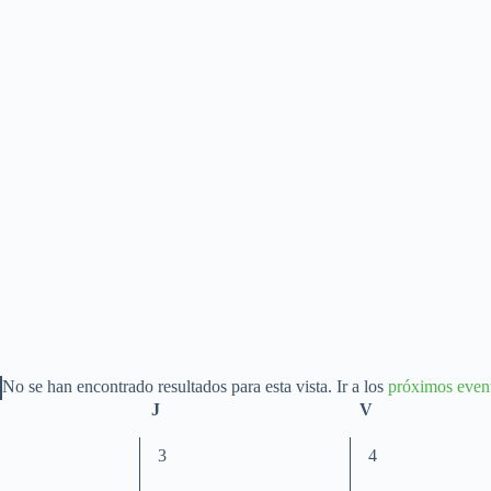
No se han encontrado resultados para esta vista. Ir a los
próximos even
A
les
J
jueves
V
viernes
v
i
s
0
0
3
4
o
e
e