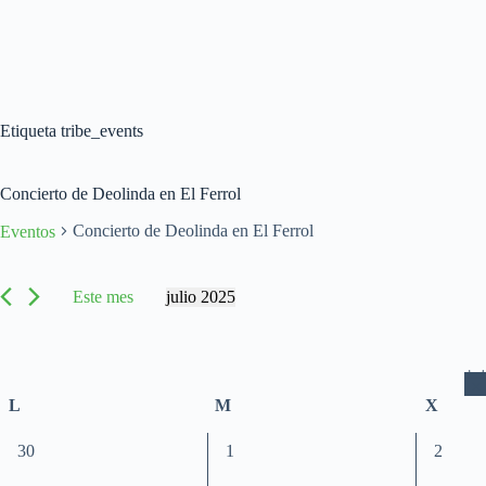
Etiqueta
tribe_events
Concierto de Deolinda en El Ferrol
Concierto de Deolinda en El Ferrol
Eventos
Eventos
Este mes
julio 2025
S
e
l
e
c
C
L
lunes
M
martes
X
miérco
c
a
i
l
o
0
0
0
30
1
2
n
e
e
e
e
a
n