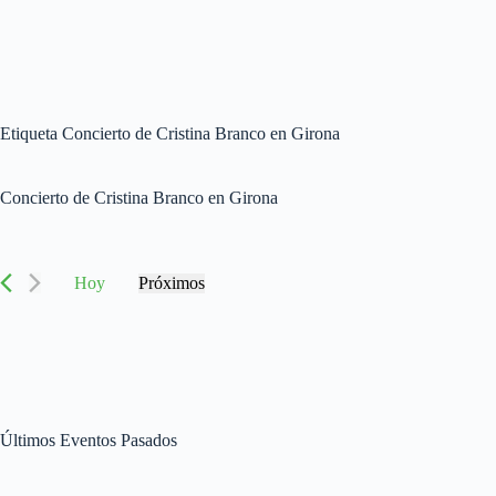
Etiqueta
Concierto de Cristina Branco en Girona
Concierto de Cristina Branco en Girona
Hoy
Próximos
S
e
l
e
c
c
i
o
Últimos Eventos Pasados
n
a
l