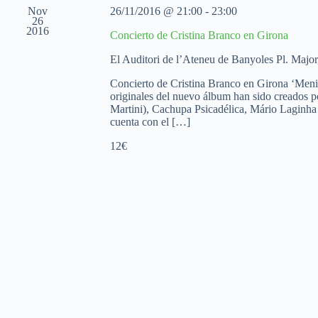
a
Nov
26/11/2016 @ 21:00
-
23:00
f
26
2016
e
Concierto de Cristina Branco en Girona
c
h
El Auditori de l’Ateneu de Banyoles
Pl. Major
a
.
Concierto de Cristina Branco en Girona ‘Menina
originales del nuevo álbum han sido creados
Martini), Cachupa Psicadélica, Mário Laginh
cuenta con el […]
12€