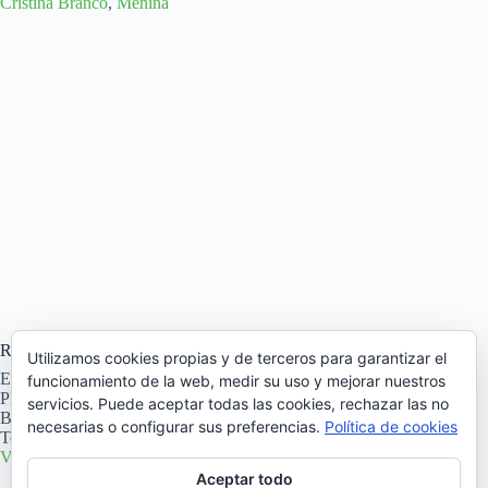
Cristina Branco
,
Menina
Recinto
Utilizamos cookies propias y de terceros para garantizar el
El Auditori de l’Ateneu de Banyoles
funcionamiento de la web, medir su uso y mejorar nuestros
Pl. Major, 40
servicios. Puede aceptar todas las cookies, rechazar las no
Banyoles
,
Girona
17820
España
+ Google Map
necesarias o configurar sus preferencias.
Política de cookies
Teléfono
972 57 60 49
Ver el sitio web del Recinto
Aceptar todo