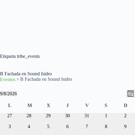
Etiqueta
tribe_events
B Fachada en Sound Isidro
B Fachada en Sound Isidro
Eventos
N
N
Eventos
9/8/2026
M
a
a
S
e
v
v
e
C
L
M
X
J
jueves
V
S
sábado
D
s
e
e
l
a
lunes
martes
miércoles
viernes
dom
g
g
e
0
0
0
0
0
0
0
27
28
29
30
31
1
2
l
a
a
c
e
e
e
e
e
e
e
e
c
c
c
v
0
v
0
v
0
v
0
v
0
v
0
v
0
3
4
5
6
7
8
9
n
i
i
i
e
e
e
e
e
e
e
e
e
e
e
e
e
e
d
o
ó
ó