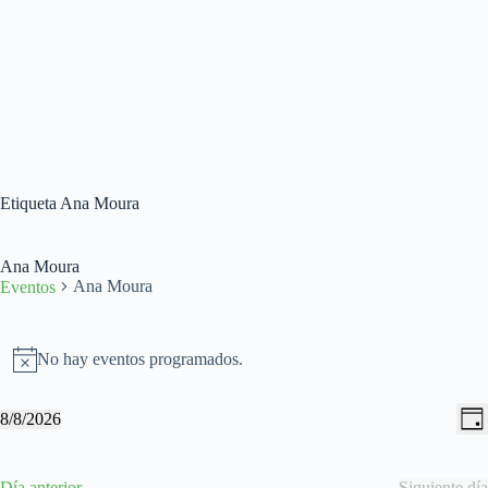
Etiqueta
Ana Moura
Ana Moura
Ana Moura
Eventos
Eventos
en
No hay eventos programados.
A
08/08/2026
v
i
N
N
8/8/2026
s
D
a
a
S
o
í
v
v
e
a
e
e
l
Día anterior
Siguiente día