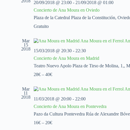
2018
i
20/09/2018 @ 23:00
-
21/09/2018 @ 01:00
o
Concierto de Ana Moura en Oviedo
n
a
Plaza de la Catedral
Plaza de la Constitución, Ovied
l
a
Gratuito
f
e
c
Mar
15
h
2018
a
15/03/2018 @ 20:30
-
22:30
.
Concierto de Ana Moura en Madrid
Teatro Nuevo Apolo
Plaza de Tirso de Molina, 1,, 
28€ – 40€
Mar
11
2018
11/03/2018 @ 20:00
-
22:00
Concierto de Ana Moura en Pontevedra
Pazo da Cultura Pontevedra
Rúa de Alexandre Bóved
16€ – 20€