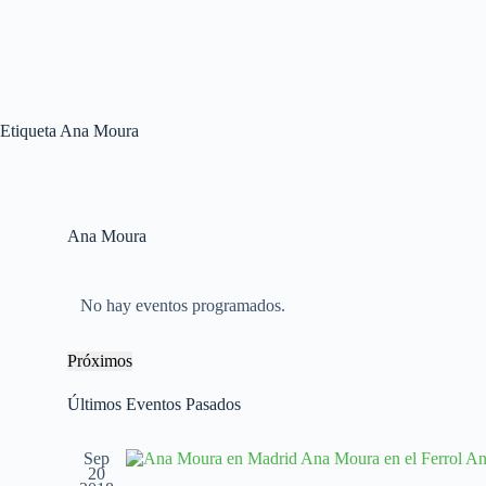
Etiqueta
Ana Moura
Ana Moura
No hay eventos programados.
Próximos
S
e
Últimos Eventos Pasados
l
e
c
Sep
c
20