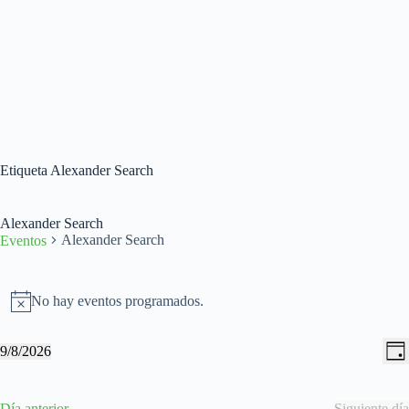
Etiqueta
Alexander Search
Alexander Search
Alexander Search
Eventos
Eventos
en
No hay eventos programados.
A
09/08/2026
v
i
N
N
9/8/2026
s
D
a
a
S
o
í
v
v
e
a
e
e
l
Día anterior
Siguiente día