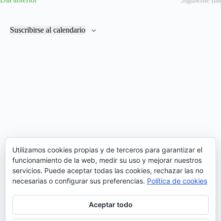
g
g
e
a
a
c
c
c
c
i
i
i
Suscribirse al calendario
o
ó
ó
n
n
n
a
d
d
l
e
e
a
v
v
f
i
i
e
s
s
c
t
t
h
a
a
a
s
s
.
d
e
E
Utilizamos cookies propias y de terceros para garantizar el
v
funcionamiento de la web, medir su uso y mejorar nuestros
e
n
servicios. Puede aceptar todas las cookies, rechazar las no
t
necesarias o configurar sus preferencias.
Política de cookies
o
Aceptar todo